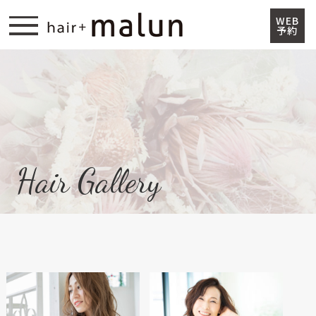
WEB
予約
Top
Information
Concept
Staff
Hair Gallery
Shop Information
Menu &Price
Shop Blog
Address
331-0804 埼玉県さいたま市北区