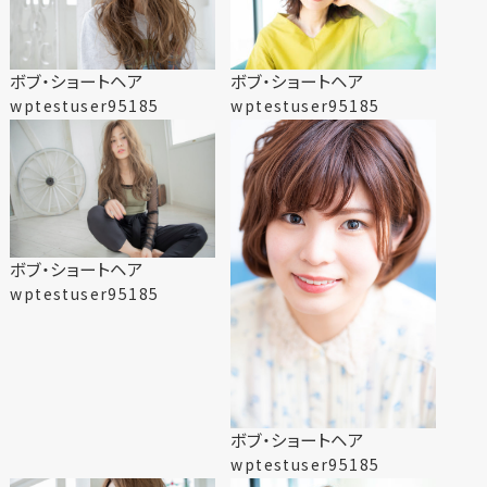
土呂町1-25-4 NKビル101
Opening hours
ボブ・ショートヘア
ボブ・ショートヘア
平日、土曜 9:00〜19:00
wptestuser95185
wptestuser95185
日曜、祝日 9:00〜18:00
Closed
月曜日＋不定休日
各種クレジットカード
可
paypay
ボブ・ショートヘア
wptestuser95185
Tel. 048-788-4779
WEB予約
ボブ・ショートヘア
wptestuser95185