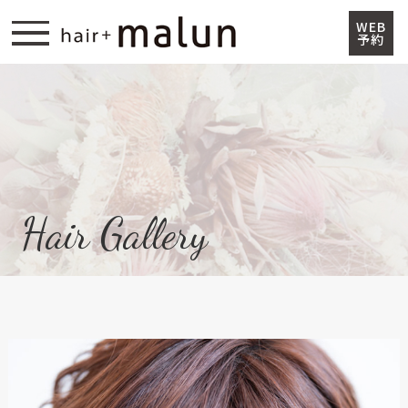
WEB
予約
Top
Information
Concept
Staff
Hair Gallery
Shop Information
Menu &Price
Shop Blog
Address
331-0804 埼玉県さいたま市北区