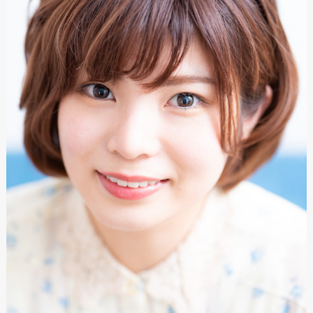
土呂町1-25-4 NKビル101
Opening hours
平日、土曜 9:00〜19:00
日曜、祝日 9:00〜18:00
Closed
月曜日＋不定休日
各種クレジットカード
可
paypay
Tel. 048-788-4779
WEB予約