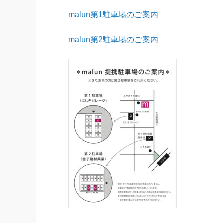
malun
第
1
駐車場のご案内
malun
第
2
駐車場のご案内