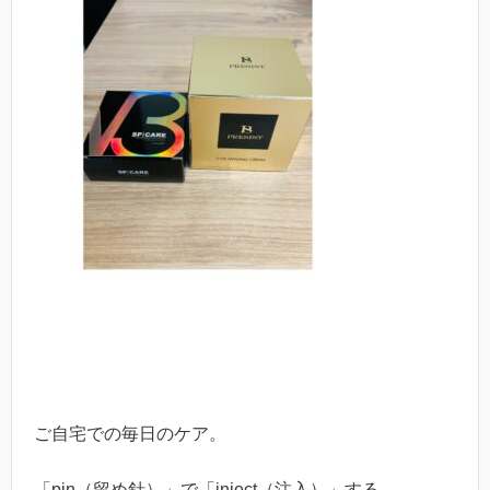
ご自宅での毎日のケア。
「
pin
（留め針）」で「
inject
（注入）」する