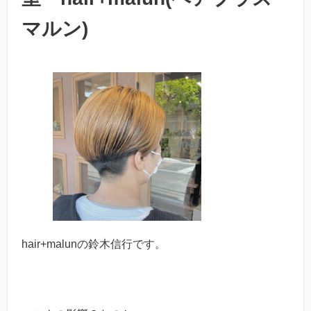
マルン)
hair+malunの鈴木信行です。